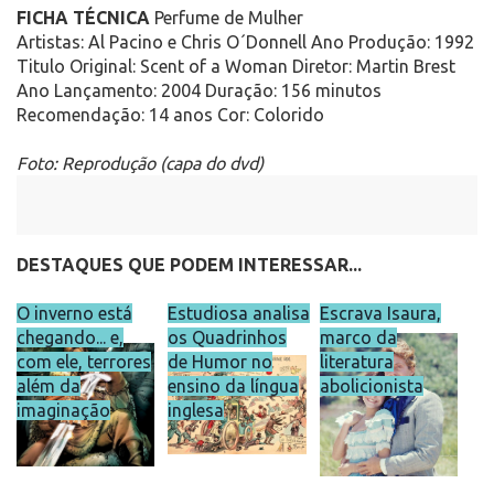
FICHA TÉCNICA
Perfume de Mulher
Artistas: Al Pacino e Chris O´Donnell Ano Produção: 1992
Titulo Original: Scent of a Woman Diretor: Martin Brest
Ano Lançamento: 2004 Duração: 156 minutos
Recomendação: 14 anos Cor: Colorido
Foto: Reprodução (capa do dvd)
DESTAQUES QUE PODEM INTERESSAR...
O inverno está
Estudiosa analisa
Escrava Isaura,
chegando... e,
os Quadrinhos
marco da
com ele, terrores
de Humor no
literatura
além da
ensino da língua
abolicionista
imaginação
inglesa