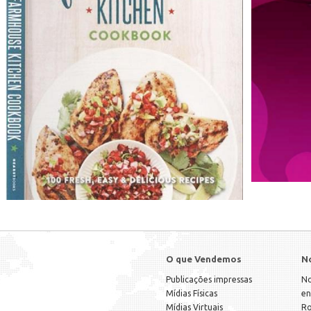
O que Vendemos
N
Publicações impressas
No
Mídias Físicas
en
Mídias Virtuais
Ro