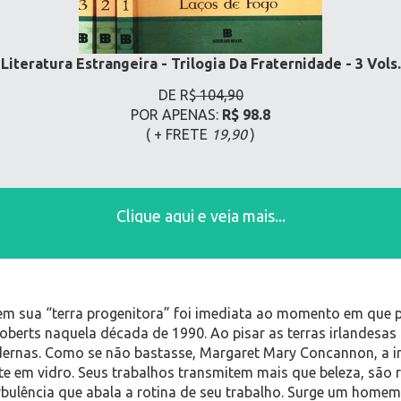
Literatura Estrangeira - Trilogia Da Fraternidade - 3 Vols.
DE R$
104,90
POR APENAS:
R$ 98.8
( + FRETE
19,90
)
Clique aqui e veja mais...
a em sua “terra progenitora” foi imediata ao momento em que 
Roberts naquela década de 1990. Ao pisar as terras irlandesas
dernas. Como se não bastasse, Margaret Mary Concannon, a ir
 arte em vidro. Seus trabalhos transmitem mais que beleza, são 
rbulência que abala a rotina de seu trabalho. Surge um hom