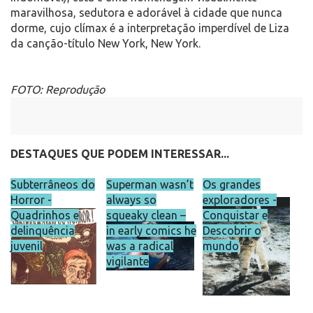
maravilhosa, sedutora e adorável à cidade que nunca
dorme, cujo clímax é a interpretação imperdível de Liza
da canção-título New York, New York.
FOTO: Reprodução
DESTAQUES QUE PODEM INTERESSAR...
Subterrâneos do
Superman wasn’t
Os grandes
Horror -
always so
exploradores -
Quadrinhos e
squeaky clean –
Conquistar e
delinquência
in early comics he
Descobrir o
juvenil
was a radical
mundo
vigilante