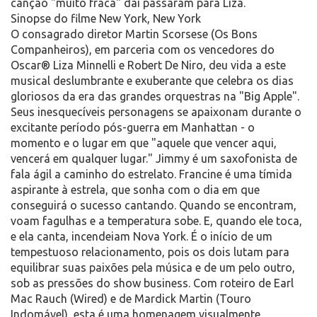
canção "muito fraca" daí passaram para Liza.
Sinopse do filme New York, New York
O consagrado diretor Martin Scorsese (Os Bons
Companheiros), em parceria com os vencedores do
Oscar® Liza Minnelli e Robert De Niro, deu vida a este
musical deslumbrante e exuberante que celebra os dias
gloriosos da era das grandes orquestras na "Big Apple".
Seus inesquecíveis personagens se apaixonam durante o
excitante período pós-guerra em Manhattan - o
momento e o lugar em que "aquele que vencer aqui,
vencerá em qualquer lugar." Jimmy é um saxofonista de
fala ágil a caminho do estrelato. Francine é uma tímida
aspirante à estrela, que sonha com o dia em que
conseguirá o sucesso cantando. Quando se encontram,
voam fagulhas e a temperatura sobe. E, quando ele toca,
e ela canta, incendeiam Nova York. É o início de um
tempestuoso relacionamento, pois os dois lutam para
equilibrar suas paixões pela música e de um pelo outro,
sob as pressões do show business. Com roteiro de Earl
Mac Rauch (Wired) e de Mardick Martin (Touro
Indomável), esta é uma homenagem visualmente