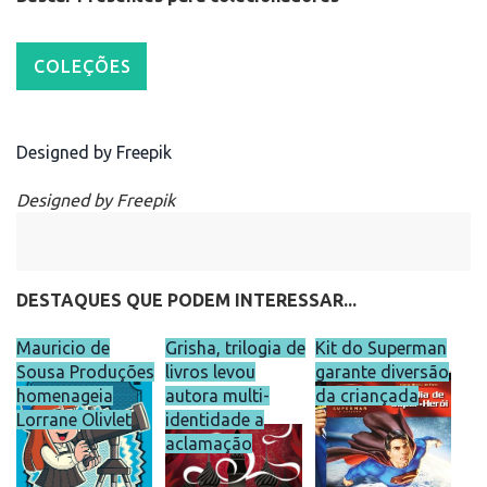
Designed by Freepik
Designed by Freepik
DESTAQUES QUE PODEM INTERESSAR...
Mauricio de
Grisha, trilogia de
Kit do Superman
Sousa Produções
livros levou
garante diversão
homenageia
autora multi-
da criançada
Lorrane Olivlet
identidade a
aclamação