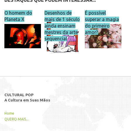
DESTAQUES QUE PODEM INTERESSAR...
O homem do
Desenhos de
É possível
Planeta X
mais de 1 século
superar a magia
ainda ensinam
do primeiro
mestres da arte
amor?
sequencial
CULTURAL POP
A Cultura em Suas Mãos
Home
QUERO MAIS...