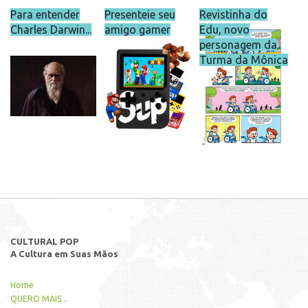
Para entender
Presenteie seu
Revistinha do
Charles Darwin...
amigo gamer
Edu, novo
personagem da
Turma da Mônica
CULTURAL POP
A Cultura em Suas Mãos
Home
QUERO MAIS...