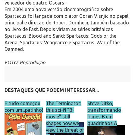
vencedor de quatro Oscars .
Em 2004 uma nova versão cinematográfica sobre
Spartacus foi lançada com o ator Goran Visnjic no papel
principal e direção de Robert Dornheln, também baseado
no livro de Fast. Depois viriam as séries britânicas
Spartacus: Blood and Sand; Spartacus: Gods of the
Arena; Spartacus: Vengeance e Spartacus: War of the
Damned.
FOTO: Reprodução
DESTAQUES QUE PODEM INTERESSAR...
E tudo começou
The Terminator:
Steve Ditko,
com um...patinho!
this sci-fi "B-
transformando
movie" still
filmes B em
shapes how we
quadrinhos A
view the threat of