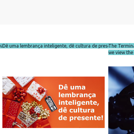
waldo
Dê uma lembrança inteligente, dê cultura de presente!
The Terminat
we view the 