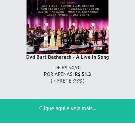
Dvd Burt Bacharach - A Live In Song
DE R$
54,90
POR APENAS:
R$ 51.3
( + FRETE
9,90
)
Clique aqui e veja mais...