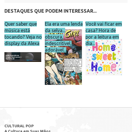
DESTAQUES QUE PODEM INTERESSAR...
Quer saber que
Ela era uma lenda
Você vai ficar em
música está
da selva...
casa? Hora de
tocando? Veja no
obscura,
por a leitura em
display da Alexa
indescritível,
dia...
adorável...
CULTURAL POP
A Cultura em Suas Mãos