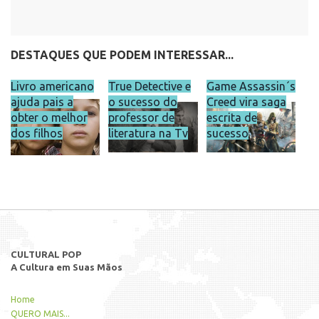
DESTAQUES QUE PODEM INTERESSAR...
Livro americano
True Detective e
Game Assassin´s
ajuda pais a
o sucesso do
Creed vira saga
obter o melhor
professor de
escrita de
dos filhos
literatura na Tv
sucesso
CULTURAL POP
A Cultura em Suas Mãos
Home
QUERO MAIS...