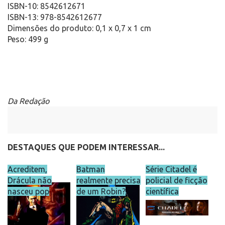
ISBN-10: 8542612671
ISBN-13: 978-8542612677
Dimensões do produto: 0,1 x 0,7 x 1 cm
Peso: 499 g
Da Redação
DESTAQUES QUE PODEM INTERESSAR...
Acreditem,
Batman
Série Citadel é
Drácula não
realmente precisa
policial de ficção
nasceu pop
de um Robin?
científica