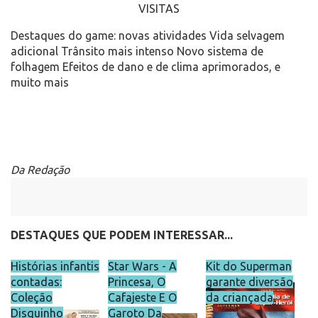
VISITAS
Destaques do game: novas atividades Vida selvagem
adicional Trânsito mais intenso Novo sistema de
folhagem Efeitos de dano e de clima aprimorados, e
muito mais
Da Redação
DESTAQUES QUE PODEM INTERESSAR...
Histórias infantis
Star Wars - A
Kit do Superman
contadas:
Princesa, O
garante diversão
Coleção
Cafajeste E O
da criançada
Disquinho
Garoto Da