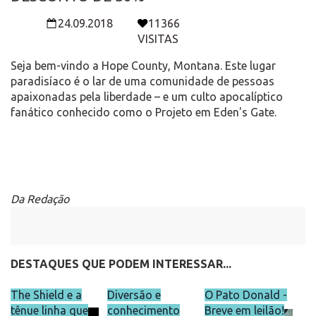
24.09.2018
11366
VISITAS
Seja bem-vindo a Hope County, Montana. Este lugar
paradisíaco é o lar de uma comunidade de pessoas
apaixonadas pela liberdade – e um culto apocalíptico
fanático conhecido como o Projeto em Eden's Gate.
Da Redação
DESTAQUES QUE PODEM INTERESSAR...
The Shield e a
Diversão e
O Pato Donald -
tênue linha que
conhecimento
Breve em leilão!