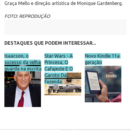
Graça Mello e direção artística de Monique Gardenberg.
FOTO: REPRODUÇÃO
DESTAQUES QUE PODEM INTERESSAR...
Isaacson, o
Star Wars - A
Novo Kindle 11a.
sucesso da velha
Princesa, O
geração
guarda na escrita
Cafajeste E O
Garoto Da
Fazenda