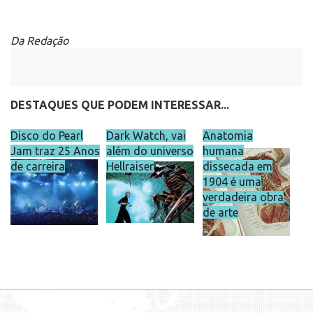
Da Redação
DESTAQUES QUE PODEM INTERESSAR...
Disco do Pearl
Dark Watch, vai
Anatomia
Jam traz 25 Anos
além do universo
humana
de carreira
Hellraiser
dissecada em
1904 é uma
verdadeira obra
de arte