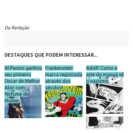
Da Redação
DESTAQUES QUE PODEM INTERESSAR...
Al Pacino ganhou
Frankenstein:
Adolf: Como a
seu primeiro
marca registrada
arte do mangá vê
Oscar de Melhor
através dos
o nazismo
Ator com
séculos
Perfume de
Mulher