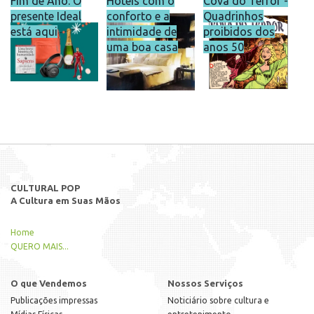
Fim de Ano: O
Hotéis com o
Cova do Terror -
presente Ideal
conforto e a
Quadrinhos
está aqui
intimidade de
proibidos dos
uma boa casa
anos 50
CULTURAL POP
A Cultura em Suas Mãos
Home
QUERO MAIS...
O que Vendemos
Nossos Serviços
Publicações impressas
Noticiário sobre cultura e