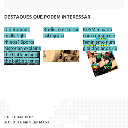
DESTAQUES QUE PODEM INTERESSAR...
Did Romans
Rodin, o escultor
BDSM mixado
really fight
fotógrafo
com romance e
rhinos? Sports
feminismo num
historian explains
gibi dos anos 40
the truth behind
the battle scenes
CULTURAL POP
A Cultura em Suas Mãos