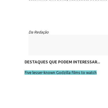
Da Redação
DESTAQUES QUE PODEM INTERESSAR...
Five lesser-known Godzilla films to watch