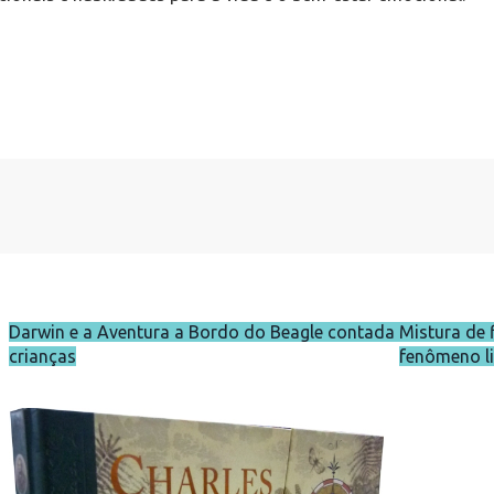
Darwin e a Aventura a Bordo do Beagle contada para
Mistura de 
crianças
fenômeno li