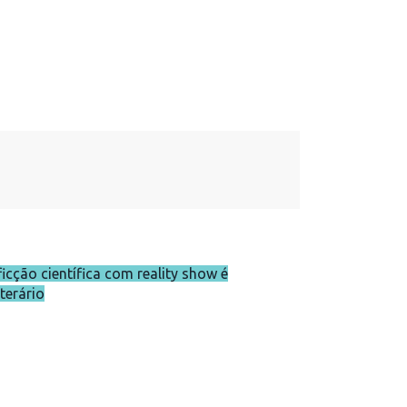
ficção científica com reality show é
terário