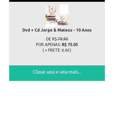
Dvd + Cd Jorge & Mateus - 10 Anos
DE R$
79,90
POR APENAS:
R$ 75.05
( + FRETE
9,90
)
Clique aqui e veja mais...