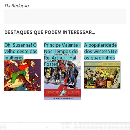
Da Redação
DESTAQUES QUE PODEM INTERESSAR...
Oh, Susanna! O
Príncipe Valente -
A popularidade
velho oeste das
Nos Tempos do
dos western B e
mulheres
Rei Arthur - Hal
os quadrinhos
Foster