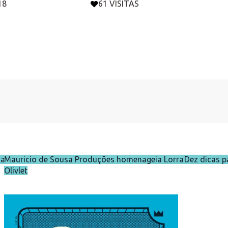
18
61 VISITAS
das
Mauricio de Sousa Produções homenageia Lorrane
Dez dicas p
Olivlet