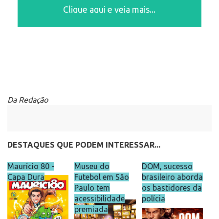
Clique aqui e veja mais...
Da Redação
DESTAQUES QUE PODEM INTERESSAR...
Maurício 80 -
Museu do
DOM, sucesso
Capa Dura
Futebol em São
brasileiro aborda
Paulo tem
os bastidores da
acessibilidade
polícia
premiada