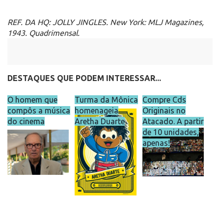
REF. DA HQ: JOLLY JINGLES. New York: MLJ Magazines,
1943. Quadrimensal.
DESTAQUES QUE PODEM INTERESSAR...
O homem que
Turma da Mônica
Compre Cds
compôs a música
homenageia
Originais no
do cinema
Aretha Duarte
Atacado. A partir
de 10 unidades,
apenas!