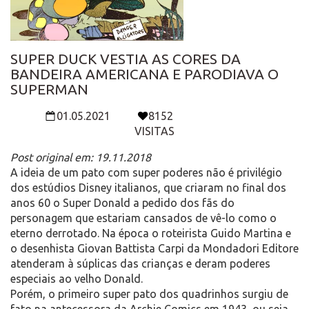
SUPER DUCK VESTIA AS CORES DA
BANDEIRA AMERICANA E PARODIAVA O
SUPERMAN
01.05.2021
8152
VISITAS
Post original em: 19.11.2018
A ideia de um pato com super poderes não é privilégio
dos estúdios Disney italianos, que criaram no final dos
anos 60 o Super Donald a pedido dos fãs do
personagem que estariam cansados de vê-lo como o
eterno derrotado. Na época o roteirista Guido Martina e
o desenhista Giovan Battista Carpi da Mondadori Editore
atenderam à súplicas das crianças e deram poderes
especiais ao velho Donald.
Porém, o primeiro super pato dos quadrinhos surgiu de
fato na antecessora da Archie Comics em 1943, ou seja,